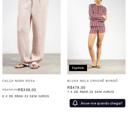
Esgotado
CALÇA NORA ROSA
BLUSA NOLA CROCHÊ BORDÔ
R$478,00
R$398,00
R$498,00
7
X DE
R$68,29
SEM JUROS
6
X DE
R$66,33
SEM JUROS
Avise-me quando chegar!