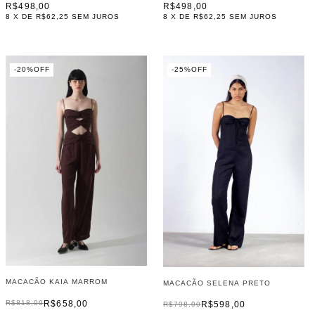
R$498,00
R$498,00
8
X DE
R$62,25
SEM JUROS
8
X DE
R$62,25
SEM JUROS
-
20
%
OFF
-
25
%
OFF
MACACÃO KAIA MARROM
MACACÃO SELENA PRETO
R$658,00
R$818,00
R$598,00
R$798,00