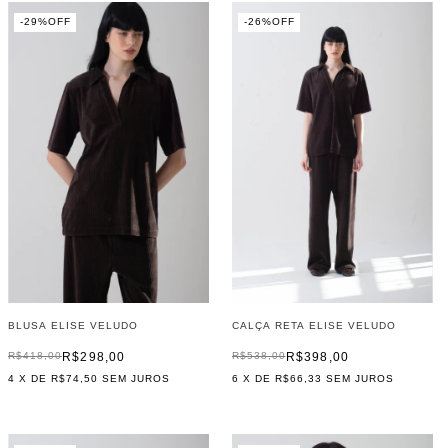
-
29
%
OFF
-
26
%
OFF
CALÇA RETA ELISE VELUDO
BLUSA ELISE VELUDO
R$398,00
R$298,00
R$538,00
R$418,00
6
X DE
R$66,33
SEM JUROS
4
X DE
R$74,50
SEM JUROS