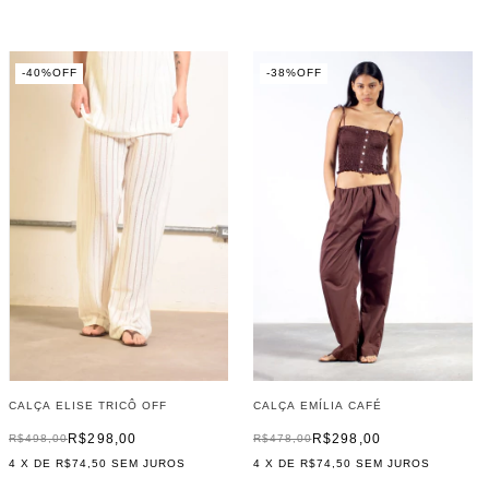
-
40
%
OFF
-
38
%
OFF
CALÇA EMÍLIA CAFÉ
CALÇA ELISE TRICÔ OFF
R$298,00
R$298,00
R$478,00
R$498,00
4
X DE
R$74,50
SEM JUROS
4
X DE
R$74,50
SEM JUROS