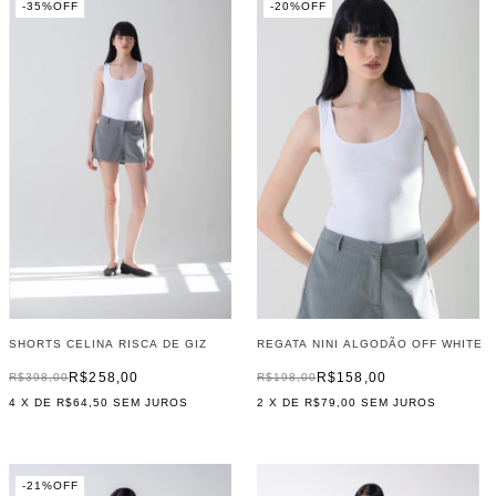
-
35
%
OFF
-
20
%
OFF
REGATA NINI ALGODÃO OFF WHITE
SHORTS CELINA RISCA DE GIZ
R$158,00
R$258,00
R$198,00
R$398,00
2
X DE
R$79,00
SEM JUROS
4
X DE
R$64,50
SEM JUROS
-
21
%
OFF