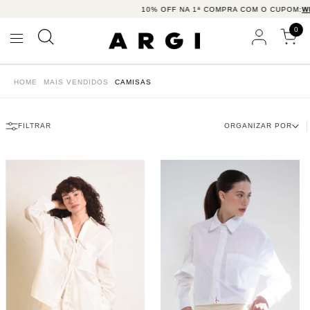
10% OFF NA 1ª COMPRA COM O CUPOM:
WE
0
HOME
MAIS VENDIDOS
CAMISAS
FILTRAR
ORGANIZAR POR