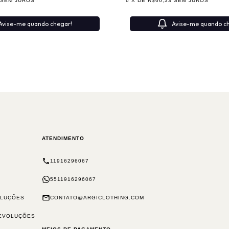
SEM JUROS
6
X DE
R$66,33
SEM JUROS
Avise-me quando chegar!
Avise-me quando c
ATENDIMENTO
11916296067
5511916296067
OLUÇÕES
CONTATO@ARGICLOTHING.COM
DEVOLUÇÕES