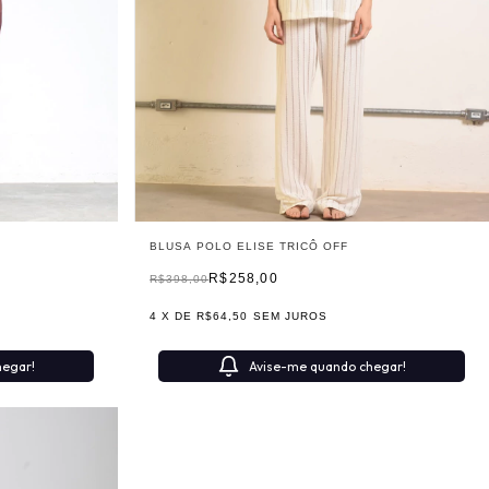
BLUSA POLO ELISE TRICÔ OFF
R$258,00
R$398,00
4
X DE
R$64,50
SEM JUROS
hegar!
Avise-me quando chegar!