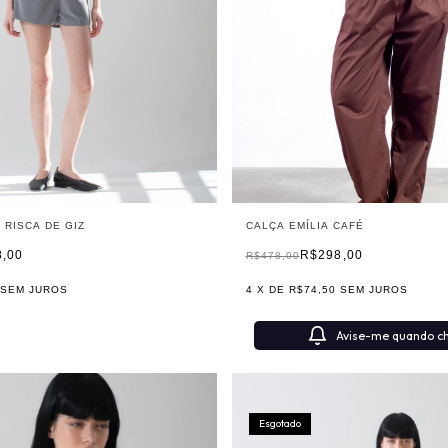
 RISCA DE GIZ
CALÇA EMÍLIA CAFÉ
8,00
R$298,00
R$478,00
SEM JUROS
4
X DE
R$74,50
SEM JUROS
Avise-me quando c
Esgotado