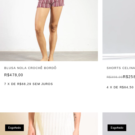
BLUSA NOLA CROCHÊ BORDÔ
SHORTS CELINA
R$478,00
R$25
R$398,00
7
X DE
R$68,29
SEM JUROS
4
X DE
R$64,50
Esgotado
Esgotado