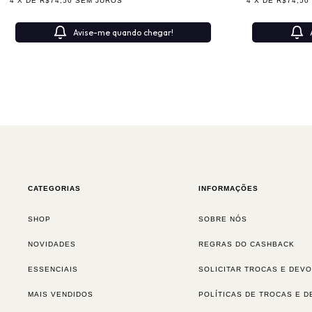
4
X DE
R$74,50
SEM JUROS
4
X DE
R$74,50
Avise-me quando chegar!
CATEGORIAS
INFORMAÇÕES
SHOP
SOBRE NÓS
NOVIDADES
REGRAS DO CASHBACK
ESSENCIAIS
SOLICITAR TROCAS E DEV
MAIS VENDIDOS
POLÍTICAS DE TROCAS E 