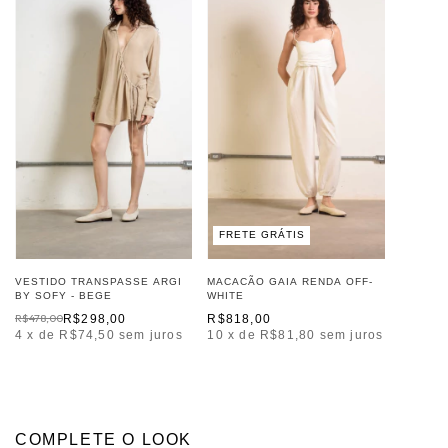
FRETE GRÁTIS
VESTIDO TRANSPASSE ARGI
MACACÃO GAIA RENDA OFF-
BY SOFY - BEGE
WHITE
R$478,00
R$298,00
R$818,00
4
x de
R$74,50
sem juros
10
x de
R$81,80
sem juros