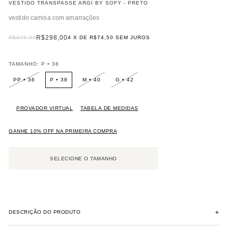
VESTIDO TRANSPASSE ARGI BY SOFY - PRETO
vestido camisa com amarrações
R$298,00
R$478,00
4
X DE
R$74,50
SEM JUROS
TAMANHO:
P • 38
PP • 36
P • 38
M • 40
G • 42
PROVADOR VIRTUAL
TABELA DE MEDIDAS
GANHE 10% OFF NA PRIMEIRA COMPRA
+
DESCRIÇÃO DO PRODUTO