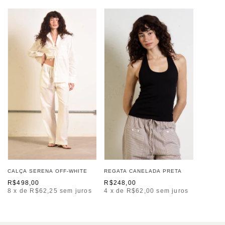
REGATA CANELADA PRETA
CALÇA SERENA OFF-WHITE
R$248,00
R$498,00
4
x de
R$62,00
sem juros
8
x de
R$62,25
sem juros