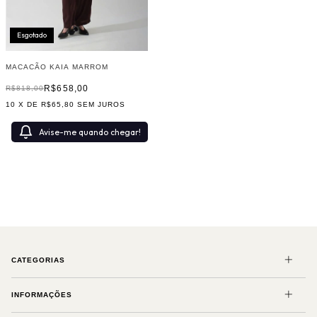
Esgotado
MACACÃO KAIA MARROM
R$658,00
R$818,00
10
X DE
R$65,80
SEM JUROS
Avise-me quando chegar!
CATEGORIAS
INFORMAÇÕES