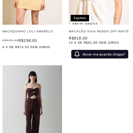
Esgotado
FRETE GRÁTIS
MACAQUINHO LOLI AMARELO
MACACÃO GAIA RENDA OFF-WHITE
R$818,00
R$298,00
R$698,00
10
X DE
R$81,80
SEM JUROS
4
X DE
R$74,50
SEM JUROS
Avise-me quando chegar!