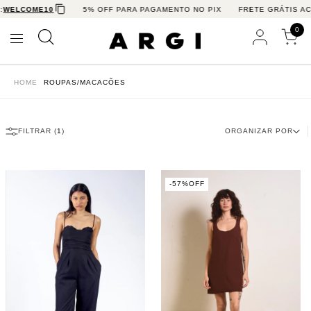
WELCOME10
5% OFF PARA PAGAMENTO NO PIX
FRETE GRÁTIS ACI
0
HOME
ROUPAS/MACACÕES
FILTRAR (
1
)
ORGANIZAR POR
-
57
%
OFF