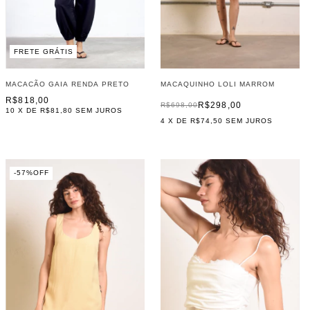
FRETE GRÁTIS
MACAQUINHO LOLI MARROM
MACACÃO GAIA RENDA PRETO
R$818,00
R$298,00
R$698,00
10
X DE
R$81,80
SEM JUROS
4
X DE
R$74,50
SEM JUROS
-
57
%
OFF