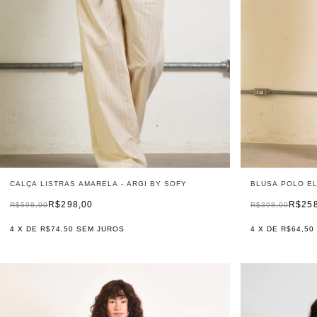
CALÇA LISTRAS AMARELA - ARGI BY SOFY
BLUSA POLO EL
R$298,00
R$25
R$598,00
R$398,00
4
X DE
R$74,50
SEM JUROS
4
X DE
R$64,50