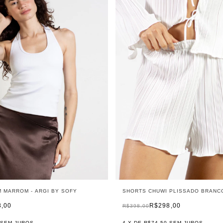
M MARROM - ARGI BY SOFY
SHORTS CHUWI PLISSADO BRANC
8,00
R$298,00
R$398,00
SEM JUROS
4
X DE
R$74,50
SEM JUROS