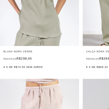
BLUSA NORA VERDE
CALÇA NORA V
R$298,00
R$39
R$378,00
R$498,00
4
X DE
R$74,50
SEM JUROS
6
X DE
R$66,33