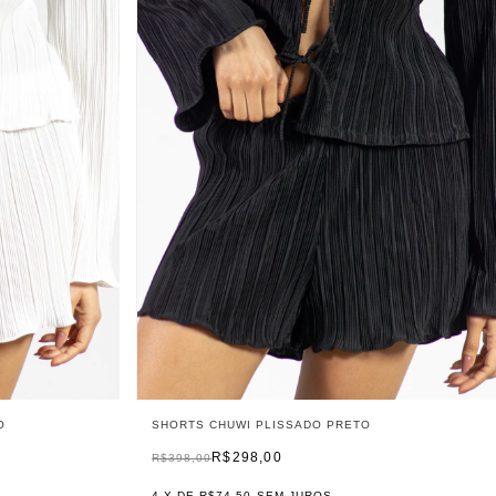
O
SHORTS CHUWI PLISSADO PRETO
R$298,00
R$398,00
4
X DE
R$74,50
SEM JUROS