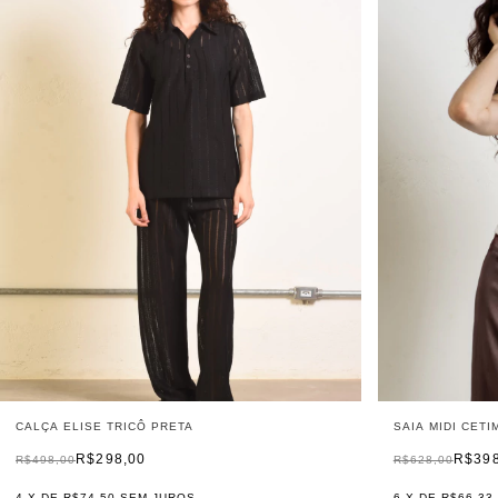
CALÇA ELISE TRICÔ PRETA
SAIA MIDI CETI
R$298,00
R$39
R$498,00
R$628,00
4
X DE
R$74,50
SEM JUROS
6
X DE
R$66,33