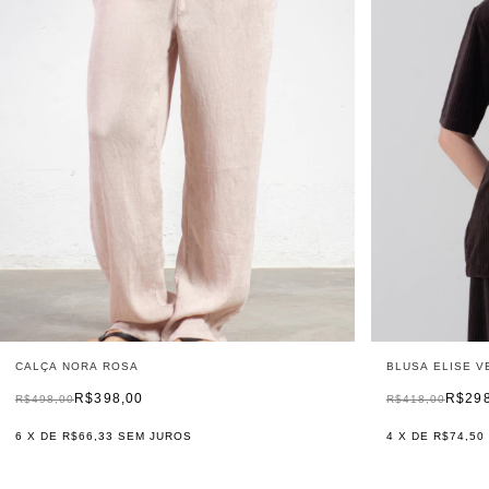
CALÇA NORA ROSA
BLUSA ELISE V
R$398,00
R$29
R$498,00
R$418,00
6
X DE
R$66,33
SEM JUROS
4
X DE
R$74,50