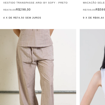
VESTIDO TRANSPASSE ARGI BY SOFY - PRETO
MACACÃO SELE
R$298,00
R$59
R$478,00
R$798,00
4
X DE
R$74,50
SEM JUROS
9
X DE
R$66,44