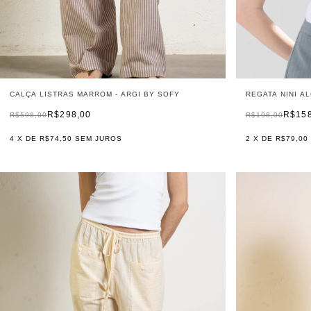
CALÇA LISTRAS MARROM - ARGI BY SOFY
REGATA NINI A
R$298,00
R$15
R$598,00
R$198,00
4
X DE
R$74,50
SEM JUROS
2
X DE
R$79,00