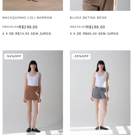
MACAQUINHO LOLI MARROM
BLUSA BETINA BEGE
R$298,00
R$198,00
R$698,00
R$378,00
4
X DE
R$74,50
SEM JUROS
3
X DE
R$66,00
SEM JUROS
-
54
%
OFF
-
35
%
OFF