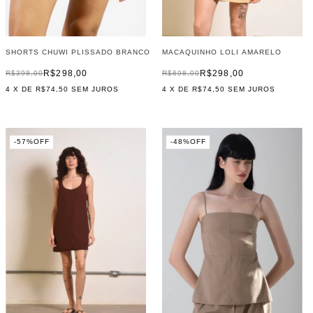
MACAQUINHO LOLI AMARELO
SHORTS CHUWI PLISSADO BRANCO
R$298,00
R$298,00
R$698,00
R$398,00
4
X DE
R$74,50
SEM JUROS
4
X DE
R$74,50
SEM JUROS
-
57
%
OFF
-
48
%
OFF