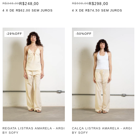
R$248,00
R$298,00
R$348,00
R$598,00
4
X DE
R$62,00
SEM JUROS
4
X DE
R$74,50
SEM JUROS
-
29
%
OFF
-
50
%
OFF
REGATA LISTRAS AMARELA - ARGI
CALÇA LISTRAS AMARELA - ARGI
BY SOFY
BY SOFY