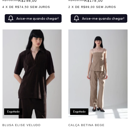
R$178,00
R$298,00
R$428,00
R$798,00
2
X DE
R$89,00
SEM JUROS
4
X DE
R$74,50
SEM JUROS
Avise-me quando chegar!
Avise-me quando chegar!
Esgotado
Esgotado
BLUSA ELISE VELUDO
CALÇA BETINA BEGE