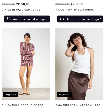
R$258,00
R$158,00
R$398,00
R$198,00
4
X DE
R$64,50
SEM JUROS
2
X DE
R$79,00
SEM JUROS
Avise-me quando chegar!
Avise-me quando chegar!
Esgotado
Esgotado
BLUSA NOLA CROCHÊ BORDÔ
SAIA MIDI CETIM MARROM - ARGI