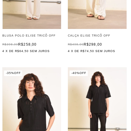
BLUSA POLO ELISE TRICÔ OFF
CALÇA ELISE TRICÔ OFF
R$258,00
R$298,00
R$398,00
R$498,00
4
X DE
R$64,50
SEM JUROS
4
X DE
R$74,50
SEM JUROS
-
35
%
OFF
-
40
%
OFF