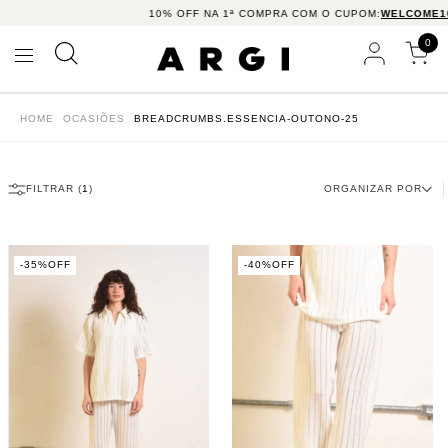
10% OFF NA 1ª COMPRA COM O CUPOM:
WELCOME10
5% OFF 
0
HOME
OCASIÕES
BREADCRUMBS.ESSENCIA-OUTONO-25
FILTRAR (
1
)
ORGANIZAR POR
-
35
%
OFF
-
40
%
OFF