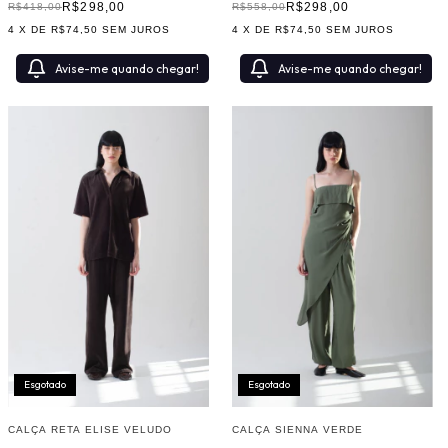
R$298,00
R$298,00
R$418,00
R$558,00
4
X DE
R$74,50
SEM JUROS
4
X DE
R$74,50
SEM JUROS
Avise-me quando chegar!
Avise-me quando chegar!
Esgotado
Esgotado
CALÇA RETA ELISE VELUDO
CALÇA SIENNA VERDE