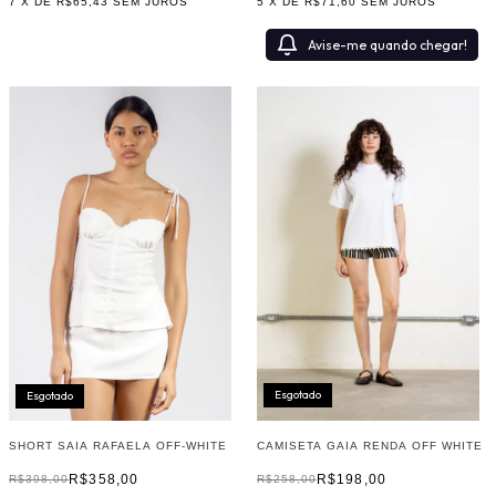
5
X DE
R$71,60
SEM JUROS
7
X DE
R$65,43
SEM JUROS
Avise-me quando chegar!
Esgotado
Esgotado
CAMISETA GAIA RENDA OFF WHITE
SHORT SAIA RAFAELA OFF-WHITE
R$198,00
R$358,00
R$258,00
R$398,00