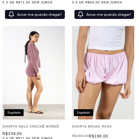
3
X DE
R$66,00
SEM JUROS
5
X DE
R$71,60
SEM JUROS
Avise-me quando chegar!
Avise-me quando chegar!
Esgotado
Esgotado
SHORTS BRUNA ROSA
SHORTS NOLA CROCHÊ BORDÔ
R$358,00
R$198,00
R$288,00
5
X DE
R$71,60
SEM JUROS