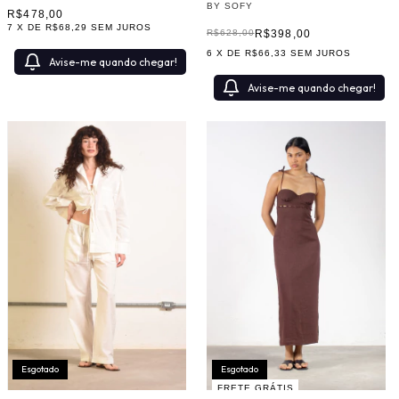
BY SOFY
R$478,00
7
X DE
R$68,29
SEM JUROS
R$398,00
R$628,00
6
X DE
R$66,33
SEM JUROS
Avise-me quando chegar!
Avise-me quando chegar!
Esgotado
Esgotado
FRETE GRÁTIS