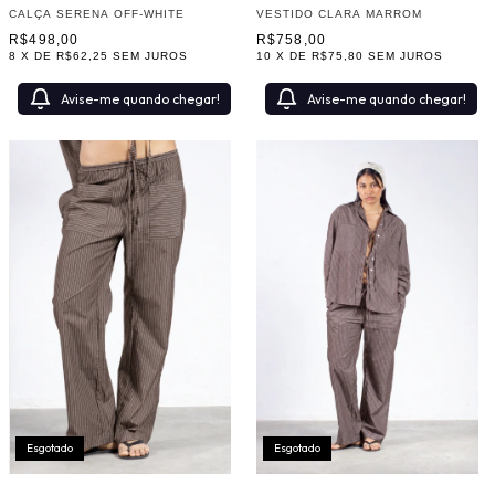
CALÇA SERENA OFF-WHITE
VESTIDO CLARA MARROM
R$498,00
R$758,00
8
X DE
R$62,25
SEM JUROS
10
X DE
R$75,80
SEM JUROS
Avise-me quando chegar!
Avise-me quando chegar!
Esgotado
Esgotado