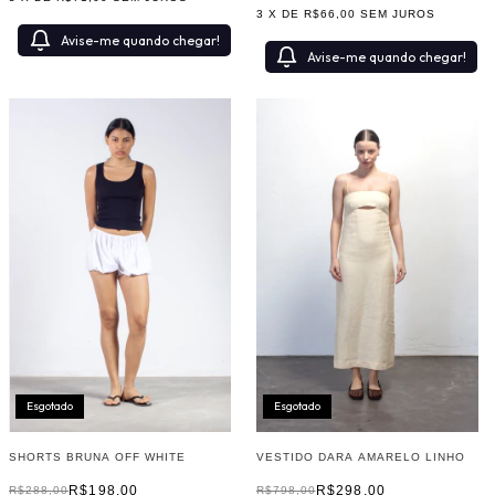
3
X DE
R$66,00
SEM JUROS
Avise-me quando chegar!
Avise-me quando chegar!
Esgotado
Esgotado
SHORTS BRUNA OFF WHITE
VESTIDO DARA AMARELO LINHO
R$198,00
R$298,00
R$288,00
R$798,00