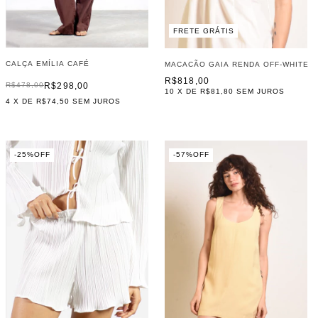
FRETE GRÁTIS
CALÇA EMÍLIA CAFÉ
MACACÃO GAIA RENDA OFF-WHITE
R$818,00
R$298,00
R$478,00
10
X DE
R$81,80
SEM JUROS
4
X DE
R$74,50
SEM JUROS
-
25
%
OFF
-
57
%
OFF