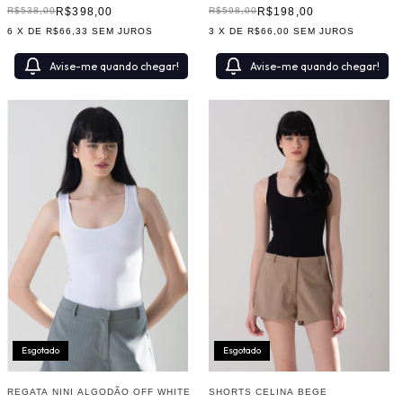
R$398,00
R$198,00
R$538,00
R$598,00
6
X DE
R$66,33
SEM JUROS
3
X DE
R$66,00
SEM JUROS
Avise-me quando chegar!
Avise-me quando chegar!
Esgotado
Esgotado
SHORTS CELINA BEGE
REGATA NINI ALGODÃO OFF WHITE