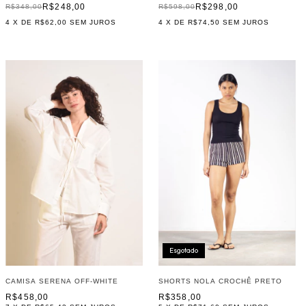
R$248,00
R$298,00
R$348,00
R$598,00
4
X DE
R$62,00
SEM JUROS
4
X DE
R$74,50
SEM JUROS
Esgotado
SHORTS NOLA CROCHÊ PRETO
CAMISA SERENA OFF-WHITE
R$358,00
R$458,00