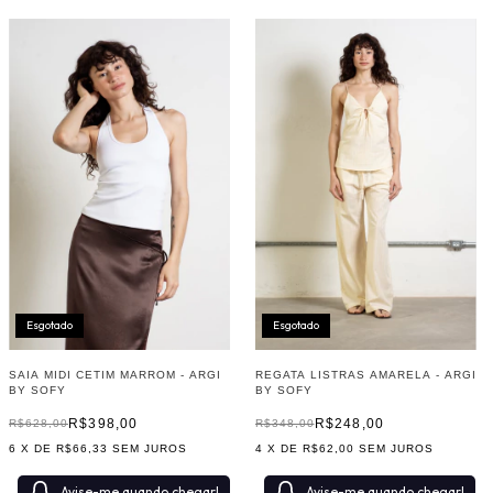
Esgotado
Esgotado
SAIA MIDI CETIM MARROM - ARGI
REGATA LISTRAS AMARELA - ARGI
BY SOFY
BY SOFY
R$398,00
R$248,00
R$628,00
R$348,00
6
X DE
R$66,33
SEM JUROS
4
X DE
R$62,00
SEM JUROS
Avise-me quando chegar!
Avise-me quando chegar!