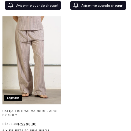
Avise-me quando chegar!
Avise-me quando chegar!
Esgotado
CALÇA LISTRAS MARROM - ARGI
BY SOFY
R$298,00
R$598,00
4
X DE
R$74,50
SEM JUROS