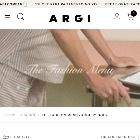
LCOME10
5% OFF PARA PAGAMENTO NO PIX
FRETE GRÁTIS ACIMA
0
HOME
OCASIÕES
THE FASHION MENU - ARGI BY SOFY
FILTRAR (
1
)
ORGANIZAR POR