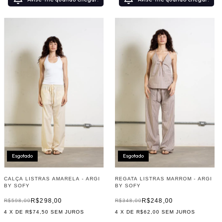
Esgotado
Esgotado
CALÇA LISTRAS AMARELA - ARGI
REGATA LISTRAS MARROM - ARGI
BY SOFY
BY SOFY
R$298,00
R$248,00
R$598,00
R$348,00
4
X DE
R$74,50
SEM JUROS
4
X DE
R$62,00
SEM JUROS