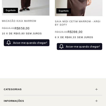
Esgotado
Esgotado
MACACÃO KAIA MARROM
SAIA MIDI CETIM MARROM - ARGI
BY SOFY
R$658,00
R$818,00
R$398,00
R$628,00
10
X DE
R$65,80
SEM JUROS
6
X DE
R$66,33
SEM JUROS
Avise-me quando chegar!
Avise-me quando chegar!
CATEGORIAS
INFORMAÇÕES