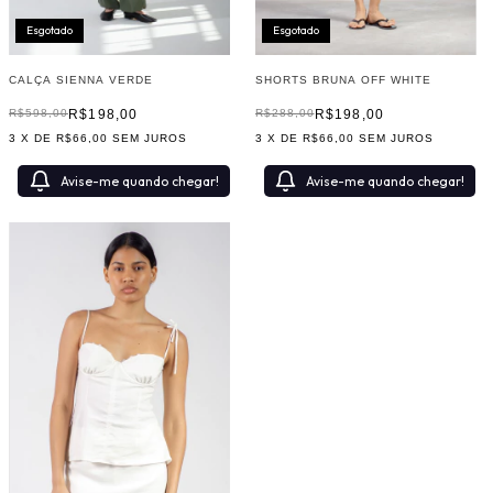
Esgotado
Esgotado
SHORTS BRUNA OFF WHITE
CALÇA SIENNA VERDE
R$198,00
R$198,00
R$288,00
R$598,00
3
X DE
R$66,00
SEM JUROS
3
X DE
R$66,00
SEM JUROS
Avise-me quando chegar!
Avise-me quando chegar!