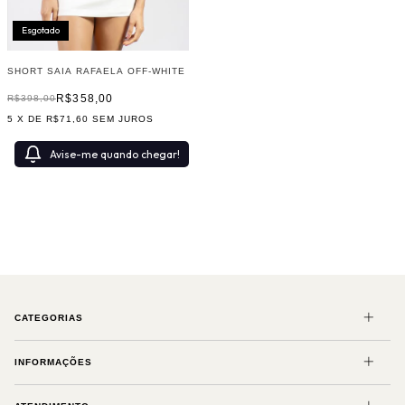
Esgotado
SHORT SAIA RAFAELA OFF-WHITE
R$358,00
R$398,00
5
X DE
R$71,60
SEM JUROS
Avise-me quando chegar!
CATEGORIAS
INFORMAÇÕES