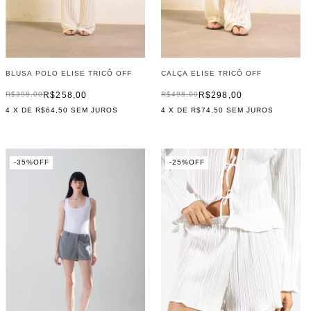
BLUSA POLO ELISE TRICÔ OFF
CALÇA ELISE TRICÔ OFF
R$258,00
R$298,00
R$398,00
R$498,00
4
X DE
R$64,50
SEM JUROS
4
X DE
R$74,50
SEM JUROS
-
35
%
OFF
-
25
%
OFF