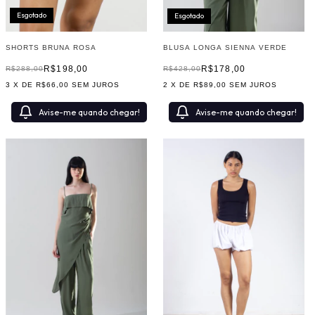
Esgotado
Esgotado
SHORTS BRUNA ROSA
BLUSA LONGA SIENNA VERDE
R$198,00
R$178,00
R$288,00
R$428,00
3
X DE
R$66,00
SEM JUROS
2
X DE
R$89,00
SEM JUROS
Avise-me quando chegar!
Avise-me quando chegar!