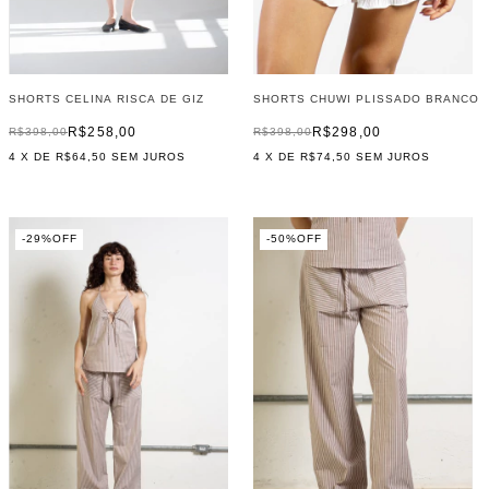
SHORTS CELINA RISCA DE GIZ
SHORTS CHUWI PLISSADO BRANCO
R$258,00
R$298,00
R$398,00
R$398,00
4
X DE
R$64,50
SEM JUROS
4
X DE
R$74,50
SEM JUROS
-
29
%
OFF
-
50
%
OFF