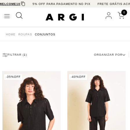
ME10
5% OFF PARA PAGAMENTO NO PIX
FRETE GRÁTIS ACIMA DE 
0
HOME
ROUPAS
CONJUNTOS
FILTRAR (
1
)
ORGANIZAR POR
-
35
%
OFF
-
40
%
OFF