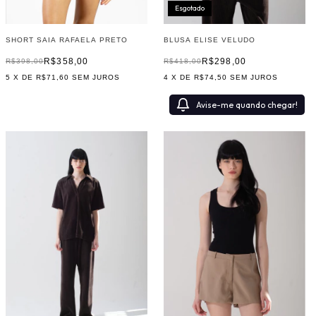
Esgotado
SHORT SAIA RAFAELA PRETO
BLUSA ELISE VELUDO
R$358,00
R$298,00
R$398,00
R$418,00
5
X DE
R$71,60
SEM JUROS
4
X DE
R$74,50
SEM JUROS
Avise-me quando chegar!