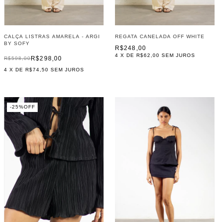
CALÇA LISTRAS AMARELA - ARGI
REGATA CANELADA OFF WHITE
BY SOFY
R$248,00
4
X DE
R$62,00
SEM JUROS
R$298,00
R$598,00
4
X DE
R$74,50
SEM JUROS
-
25
%
OFF