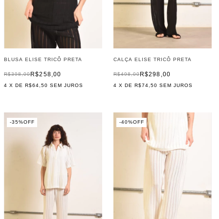
BLUSA ELISE TRICÔ PRETA
CALÇA ELISE TRICÔ PRETA
R$258,00
R$298,00
R$398,00
R$498,00
4
X DE
R$64,50
SEM JUROS
4
X DE
R$74,50
SEM JUROS
-
35
%
OFF
-
40
%
OFF