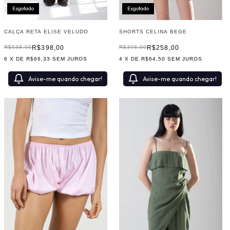
Esgotado
Esgotado
CALÇA RETA ELISE VELUDO
SHORTS CELINA BEGE
R$398,00
R$258,00
R$538,00
R$398,00
6
X DE
R$66,33
SEM JUROS
4
X DE
R$64,50
SEM JUROS
Avise-me quando chegar!
Avise-me quando chegar!