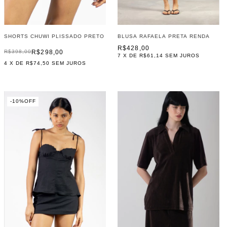
SHORTS CHUWI PLISSADO PRETO
BLUSA RAFAELA PRETA RENDA
R$428,00
R$298,00
R$398,00
7
X DE
R$61,14
SEM JUROS
4
X DE
R$74,50
SEM JUROS
-
10
%
OFF