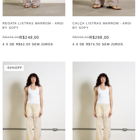
REGATA LISTRAS MARROM - ARGI
CALÇA LISTRAS MARROM - ARGI
BY SOFY
BY SOFY
R$248,00
R$298,00
R$348,00
R$598,00
4
X DE
R$62,00
SEM JUROS
4
X DE
R$74,50
SEM JUROS
-
50
%
OFF