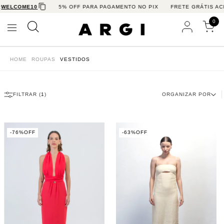
ELCOME10
5% OFF PARA PAGAMENTO NO PIX
FRETE GRÁTIS ACIM
0
HOME
ROUPAS
VESTIDOS
FILTRAR (
1
)
ORGANIZAR POR
-
76
%
OFF
-
63
%
OFF