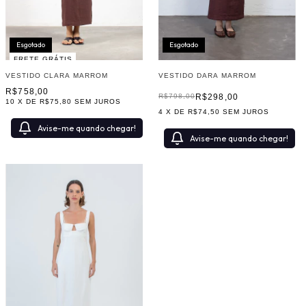
Esgotado
Esgotado
FRETE GRÁTIS
VESTIDO CLARA MARROM
VESTIDO DARA MARROM
R$758,00
R$298,00
R$798,00
10
X DE
R$75,80
SEM JUROS
4
X DE
R$74,50
SEM JUROS
Avise-me quando chegar!
Avise-me quando chegar!