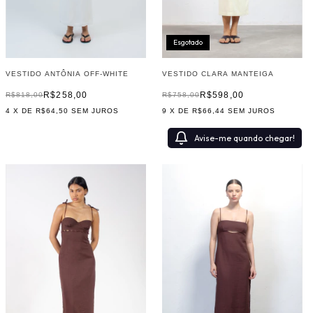
Esgotado
VESTIDO CLARA MANTEIGA
VESTIDO ANTÔNIA OFF-WHITE
R$598,00
R$258,00
R$758,00
R$818,00
9
X DE
R$66,44
SEM JUROS
4
X DE
R$64,50
SEM JUROS
Avise-me quando chegar!