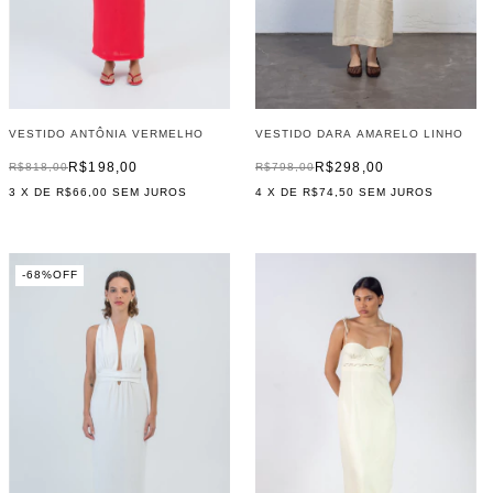
VESTIDO ANTÔNIA VERMELHO
VESTIDO DARA AMARELO LINHO
R$198,00
R$298,00
R$818,00
R$798,00
3
X DE
R$66,00
SEM JUROS
4
X DE
R$74,50
SEM JUROS
-
68
%
OFF