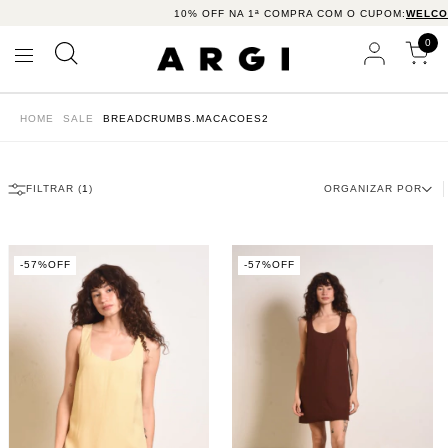
10% OFF NA 1ª COMPRA COM O CUPOM:
WELCOME10
0
HOME
SALE
BREADCRUMBS.MACACOES2
FILTRAR (
1
)
ORGANIZAR POR
-
57
%
OFF
-
57
%
OFF