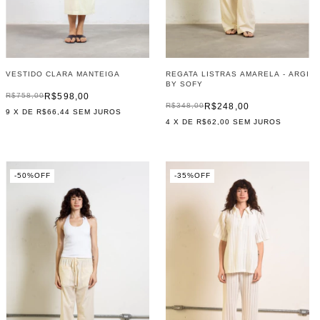
VESTIDO CLARA MANTEIGA
REGATA LISTRAS AMARELA - ARGI
BY SOFY
R$598,00
R$758,00
R$248,00
R$348,00
9
X DE
R$66,44
SEM JUROS
4
X DE
R$62,00
SEM JUROS
-
50
%
OFF
-
35
%
OFF