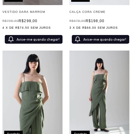
CALÇA CORA CREME
VESTIDO DARA MARROM
R$198,00
R$298,00
R$678,00
R$798,00
3
X DE
R$66,00
SEM JUROS
4
X DE
R$74,50
SEM JUROS
Avise-me quando chegar!
Avise-me quando chegar!
Esgotado
Esgotado