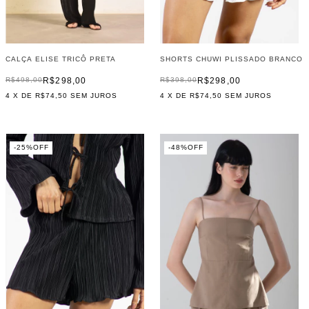
CALÇA ELISE TRICÔ PRETA
SHORTS CHUWI PLISSADO BRANCO
R$298,00
R$298,00
R$498,00
R$398,00
4
X DE
R$74,50
SEM JUROS
4
X DE
R$74,50
SEM JUROS
-
25
%
OFF
-
48
%
OFF