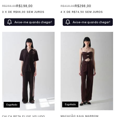
R$198,00
R$298,00
R$258,00
R$418,00
3
X DE
R$66,00
SEM JUROS
4
X DE
R$74,50
SEM JUROS
Avise-me quando chegar!
Avise-me quando chegar!
Esgotado
Esgotado
MACACÃO KAIA MARROM
CALÇA RETA ELISE VELUDO