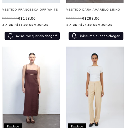
VESTIDO FRANCESCA OFF-WHITE
VESTIDO DARA AMARELO LINHO
R$198,00
R$298,00
R$758,00
R$798,00
3
X DE
R$66,00
SEM JUROS
4
X DE
R$74,50
SEM JUROS
Avise-me quando chegar!
Avise-me quando chegar!
Esgotado
Esgotado