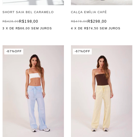
CALÇA EMÍLIA CAFÉ
SHORT SAIA BEL CARAMELO
R$298,00
R$198,00
R$478,00
R$428,00
4
X DE
R$74,50
SEM JUROS
3
X DE
R$66,00
SEM JUROS
-
67
%
OFF
-
67
%
OFF