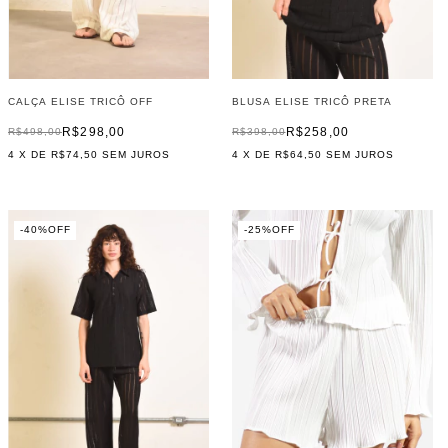
CALÇA ELISE TRICÔ OFF
BLUSA ELISE TRICÔ PRETA
R$298,00
R$258,00
R$498,00
R$398,00
4
X DE
R$74,50
SEM JUROS
4
X DE
R$64,50
SEM JUROS
-
40
%
OFF
-
25
%
OFF