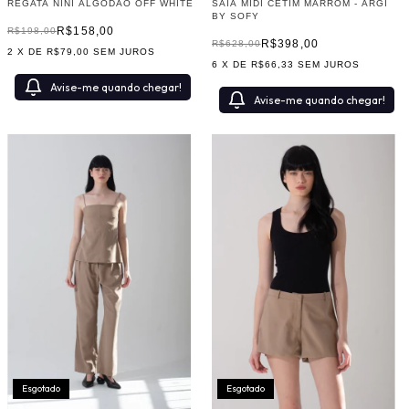
SAIA MIDI CETIM MARROM - ARGI
REGATA NINI ALGODÃO OFF WHITE
BY SOFY
R$158,00
R$198,00
R$398,00
R$628,00
2
X DE
R$79,00
SEM JUROS
6
X DE
R$66,33
SEM JUROS
Avise-me quando chegar!
Avise-me quando chegar!
Esgotado
Esgotado