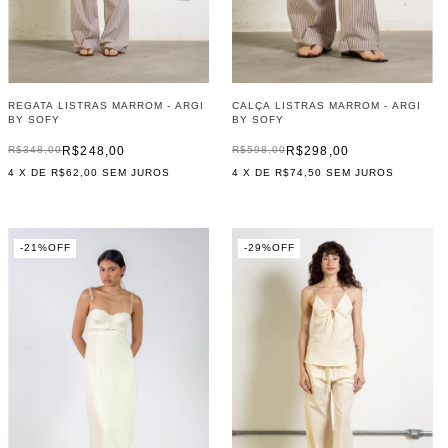
REGATA LISTRAS MARROM - ARGI
CALÇA LISTRAS MARROM - ARGI
BY SOFY
BY SOFY
R$248,00
R$298,00
R$348,00
R$598,00
4
X DE
R$62,00
SEM JUROS
4
X DE
R$74,50
SEM JUROS
-
21
%
OFF
-
29
%
OFF