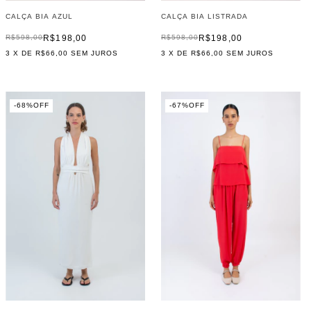
CALÇA BIA AZUL
CALÇA BIA LISTRADA
R$198,00
R$198,00
R$598,00
R$598,00
3
X DE
R$66,00
SEM JUROS
3
X DE
R$66,00
SEM JUROS
-
68
%
OFF
-
67
%
OFF