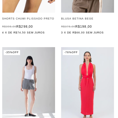
BLUSA BETINA BEGE
SHORTS CHUWI PLISSADO PRETO
R$198,00
R$298,00
R$378,00
R$398,00
3
X DE
R$66,00
SEM JUROS
4
X DE
R$74,50
SEM JUROS
-
35
%
OFF
-
76
%
OFF