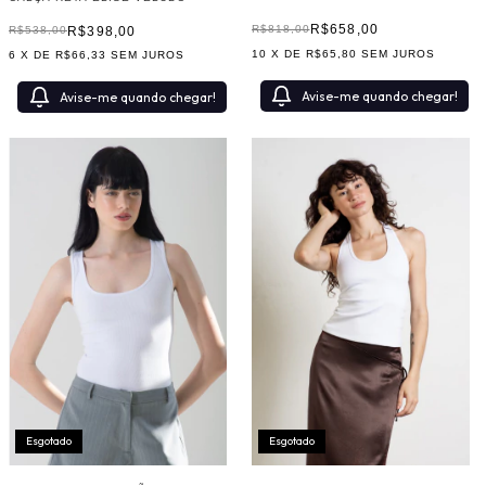
R$658,00
R$818,00
R$398,00
R$538,00
10
X DE
R$65,80
SEM JUROS
6
X DE
R$66,33
SEM JUROS
Avise-me quando chegar!
Avise-me quando chegar!
Esgotado
Esgotado