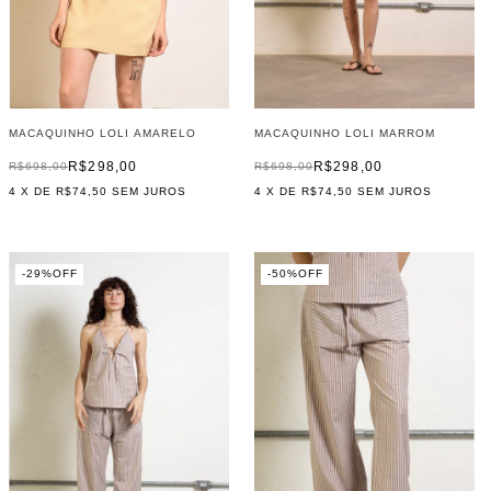
MACAQUINHO LOLI AMARELO
MACAQUINHO LOLI MARROM
R$298,00
R$298,00
R$698,00
R$698,00
4
X DE
R$74,50
SEM JUROS
4
X DE
R$74,50
SEM JUROS
-
29
%
OFF
-
50
%
OFF