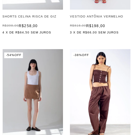
VESTIDO ANTÔNIA VERMELHO
SHORTS CELINA RISCA DE GIZ
R$198,00
R$258,00
R$818,00
R$398,00
3
X DE
R$66,00
SEM JUROS
4
X DE
R$64,50
SEM JUROS
-
54
%
OFF
-
38
%
OFF