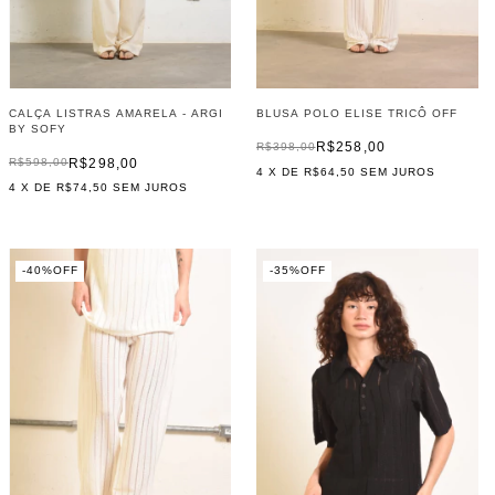
BLUSA POLO ELISE TRICÔ OFF
CALÇA LISTRAS AMARELA - ARGI
BY SOFY
R$258,00
R$398,00
R$298,00
R$598,00
4
X DE
R$64,50
SEM JUROS
4
X DE
R$74,50
SEM JUROS
-
40
%
OFF
-
35
%
OFF