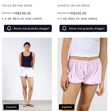
SHORTS CELINA BEGE
CALÇA BETINA BEGE
R$258,00
R$298,00
R$398,00
R$558,00
4
X DE
R$64,50
SEM JUROS
4
X DE
R$74,50
SEM JUROS
Avise-me quando chegar!
Avise-me quando chegar!
Esgotado
Esgotado